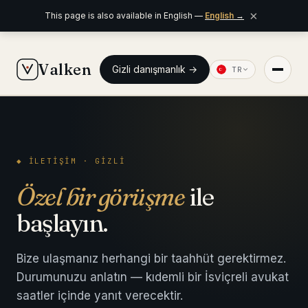
×
This page is also available in English —
English
→
Valken
Gizli danışmanlık →
TR
◆ ANA MENÜ
Ana sayfa
◆ İLETIŞIM · GIZLI
Kimlere yardım ediyoruz ediyoruz
Özel bir görüşme
ile
Ekibimiz
11 avukat
başlayın.
Bilgi
6 brifing
Bize ulaşmanız herhangi bir taahhüt gerektirmez.
Durumunuzu anlatın — kıdemli bir İsviçreli avukat
◆ SABIT FIYATLI HIZMETLER
saatler içinde yanıt verecektir.
Seyahat Öncesi Hukuki Kontrol
€1,690'dan