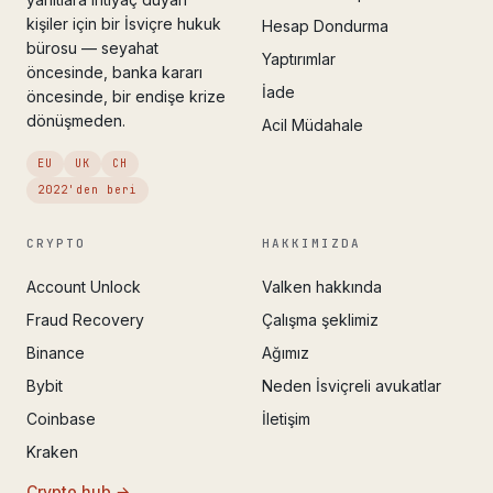
kişiler için bir İsviçre hukuk
Hesap Dondurma
bürosu — seyahat
Yaptırımlar
öncesinde, banka kararı
İade
öncesinde, bir endişe krize
dönüşmeden.
Acil Müdahale
EU
UK
CH
2022'den beri
CRYPTO
HAKKIMIZDA
Account Unlock
Valken hakkında
Fraud Recovery
Çalışma şeklimiz
Binance
Ağımız
Bybit
Neden İsviçreli avukatlar
Coinbase
İletişim
Kraken
Crypto hub →