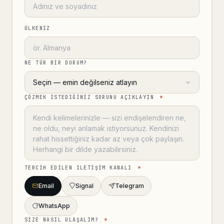
Gizli danışmanlık →
ÜLKENIZ
NE TÜR BIR DURUM?
ÇÖZMEK ISTEDIĞINIZ SORUNU AÇIKLAYIN
*
TERCIH EDILEN ILETIŞIM KANALI
*
Email
Signal
Telegram
WhatsApp
SIZE NASIL ULAŞALIM?
*