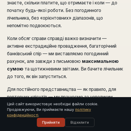
знаєте, скільки платите, що отримаєте і коли — до
початку будь-якої роботи. Без погодинного
лічильника, без «орієнтовних» діапазонів, що
непомітно подвоюються.
Коли обсяг справи справді важко визначити —
активне екстрадиційне провадження, багаторічний
банківський спір — ми виставляємо погодинний
рахунок, але завжди з письмовою
максимальною
сумою
та щотижневими звітами. Ви бачите лічильник
до того, як він запуститься.
Для постійного представництва — як правило, для
повторних клієнтів — ми працюємо за невеликим
Цей сайт використовує необхідні файли cookie.
невеликим щомісячним гонораром, що покриває
Продовжуючи, Ви приймаєте нашу
політику
поточні консультації, пріоритетну відповідь та
конфіденційності
.
доступність у першу годину для термінових питань.
Прийняти
Відхилити