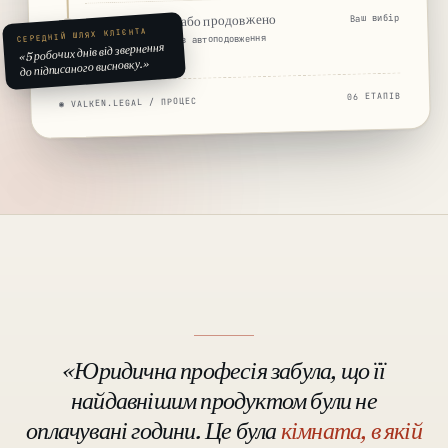
Справу закрито або продовжено
Ваш вибір
СЕРЕДНІЙ ШЛЯХ КЛІЄНТА
Без прив'язки · без автоподовження
«5 робочих днів від звернення
до підписаного висновку.»
06 ЕТАПІВ
◉ VALKEN.LEGAL / ПРОЦЕС
«Юридична професія забула, що її
найдавнішим продуктом були не
оплачувані години. Це була
кімната, в якій