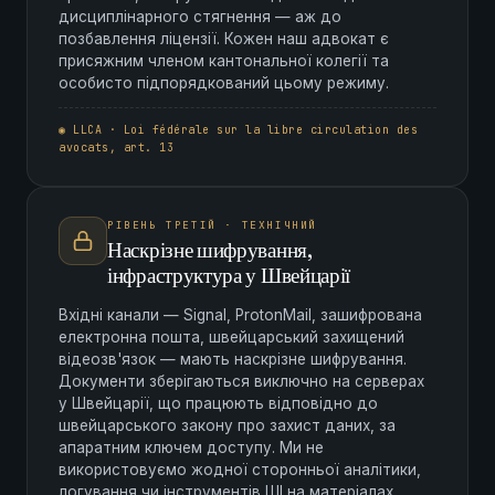
дисциплінарного стягнення — аж до
позбавлення ліцензії. Кожен наш адвокат є
присяжним членом кантональної колегії та
особисто підпорядкований цьому режиму.
◉ LLCA · Loi fédérale sur la libre circulation des
avocats, art. 13
РІВЕНЬ ТРЕТІЙ · ТЕХНІЧНИЙ
Наскрізне шифрування,
інфраструктура у Швейцарії
Вхідні канали — Signal, ProtonMail, зашифрована
електронна пошта, швейцарський захищений
відеозв'язок — мають наскрізне шифрування.
Документи зберігаються виключно на серверах
у Швейцарії, що працюють відповідно до
швейцарського закону про захист даних, за
апаратним ключем доступу. Ми не
використовуємо жодної сторонньої аналітики,
логування чи інструментів ШІ на матеріалах