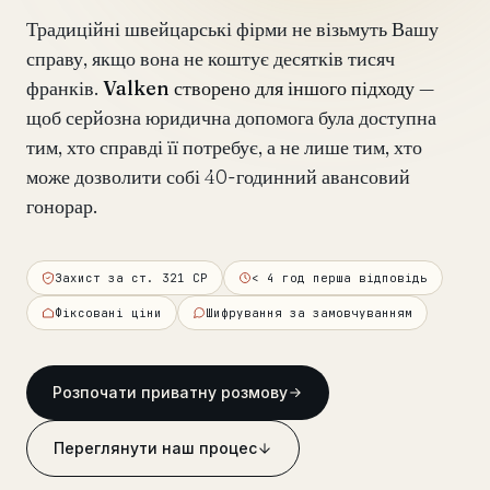
Традиційні швейцарські фірми не візьмуть Вашу
Перевірка лише щодо INTERPOL
від €990
справу, якщо вона не коштує десятків тисяч
франків.
Valken створено для іншого підходу
—
Аналіз блокування рахунку
від €2,400
щоб серйозна юридична допомога була доступна
тим, хто справді її потребує, а не лише тим, хто
Санкції та перевірка баз даних
від €1,900
може дозволити собі 40-годинний авансовий
Екстрадиція та правові запити
від €4,800
гонорар.
Термінова допомога 24/7
від €3,500
Захист за ст. 321 CP
< 4 год перша відповідь
◆ ПРО НАШУ ПРАКТИКУ
Фіксовані ціни
Шифрування за замовчуванням
Як ми працюємо
Розпочати приватну розмову
Наша мережа
14 міст
Переглянути наш процес
Чому швейцарський адвокат
CP 321