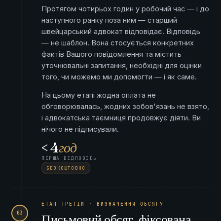
Протягом чотирьох годин у робочий час — і до
наступного ранку поза ним — старший
швейцарський адвокат відповідає. Відповідь
— не шаблон. Вона стосується конкретних
фактів Вашого повідомлення та містить
уточнювальні запитання, необхідні для оцінки
того, чи можемо ми допомогти — і як саме.
На цьому етапі жодна оплата не
обговорювалась, жодних зобов'язань не взято,
і адвокатська таємниця продовжує діяти. Ви
нічого не підписували.
< 4
год
ПЕРША ВІДПОВІДЬ
БЕЗКОШТОВНО
ЕТАП ТРЕТІЙ · ВИЗНАЧЕННЯ ОБСЯГУ
03
Письмовий обсяг, фіксована