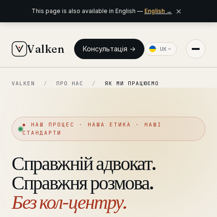
×
This page is also available in English —
English
→
Valken
Консультація →
UK
VALKEN
/
ПРО НАС
/
ЯК МИ ПРАЦЮЄМО
◆ ГОЛОВНЕ
Головна
Кому ми допомагаємо
◆ НАШ ПРОЦЕС · НАША ЕТИКА · НАШІ
СТАНДАРТИ
Наша команда
11 адвокатів
Справжній адвокат.
Аналітика
6 оглядів
Справжня розмова.
Без кол-центру.
◆ ПОСЛУГИ З ФІКСОВАНОЮ ЦІНОЮ
Правова перевірка перед поїздкою
від €1,690