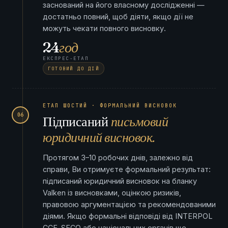
заснований на його власному дослідженні —
достатньо повний, щоб діяти, якщо дії не
можуть чекати повного висновку.
24
год
ЕКСПРЕС-ЕТАП
ГОТОВИЙ ДО ДІЙ
ЕТАП ШОСТИЙ · ФОРМАЛЬНИЙ ВИСНОВОК
06
Підписаний
письмовий
юридичний висновок.
Протягом 3–10 робочих днів, залежно від
справи, Ви отримуєте формальний результат:
підписаний юридичний висновок на бланку
Valken із висновками, оцінкою ризиків,
правовою аргументацією та рекомендованими
діями. Якщо формальні відповіді від INTERPOL
CCF, SECO або національних органів ще