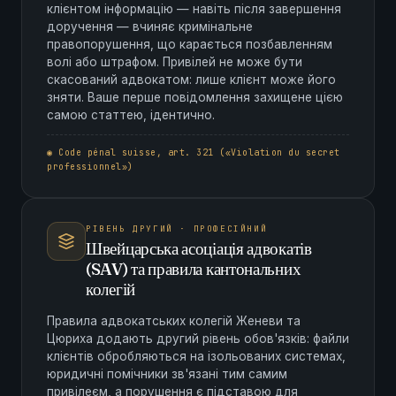
клієнтом інформацію — навіть після завершення
доручення — вчиняє кримінальне
правопорушення, що карається позбавленням
волі або штрафом. Привілей не може бути
скасований адвокатом: лише клієнт може його
зняти. Ваше перше повідомлення захищене цією
самою статтею, ідентично.
◉ Code pénal suisse, art. 321 («Violation du secret
professionnel»)
РІВЕНЬ ДРУГИЙ · ПРОФЕСІЙНИЙ
Швейцарська асоціація адвокатів
(SAV) та правила кантональних
колегій
Правила адвокатських колегій Женеви та
Цюриха додають другий рівень обов'язків: файли
клієнтів обробляються на ізольованих системах,
юридичні помічники зв'язані тим самим
привілеєм, а порушення є підставою для