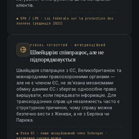
клієнтів.
◉ DPA / LPD · Loi fédérale sur la protection des
données (редакція 2023)
РІВЕНЬ ЧЕТВЕРТИЙ · ЮРИСДИКЦІЙНИЙ
Швейцарія: співпрацює, але не
підпорядковується
Швейцарія співпрацює з ЄС, Великобританією та
міжнародними правоохоронними органами —
але не є членом ЄС, не зв'язана механізмами
обміну даними ЄС і зберігає одноосібне право
вирішувати, коли передавати інформацію. Для
транскордонних справ ця незалежність часто є
структурною причиною, чому справу можна
безпечно вести з Женеви, а не з Берліна чи
Парижа.
◉ Поза ЄС · лише асоційований член Schengen ·
незалежна судова влада