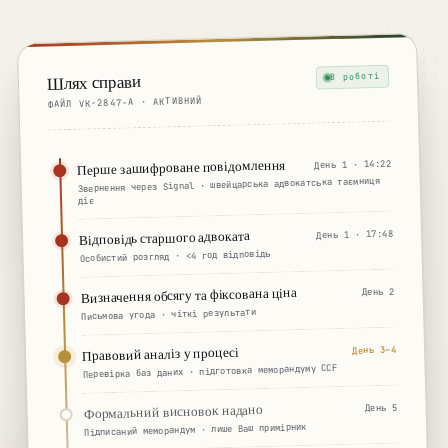
Консультація →
В роботі
Шлях справи
ФАЙЛ VK-2847-A · АКТИВНИЙ
Перше зашифроване повідомлення
День 1 · 14:22
Звернення через Signal · швейцарська адвокатська таємниця
діє
Відповідь старшого адвоката
День 1 · 17:48
Особистий розгляд · <4 год відповідь
Визначення обсягу та фіксована ціна
День 2
Письмова угода · чіткі результати
День 3–4
Правовий аналіз у процесі
Перевірка баз даних · підготовка меморандуму CCF
Формальний висновок надано
День 5
Підписаний меморандум · лише Ваш примірник