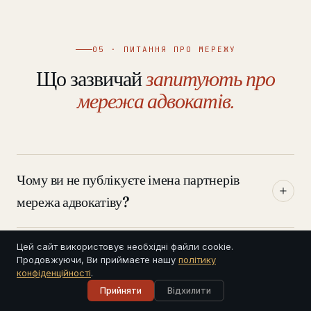
05 · ПИТАННЯ ПРО МЕРЕЖУ
Що зазвичай
запитують про
мережа адвокатів.
Чому ви не публікуєте імена партнерів
мережа адвокатіву?
Цей сайт використовує необхідні файли cookie.
Якщо партнер у Варшаві веде мою справу,
Продовжуючи, Ви приймаєте нашу
політику
хто насправді є моїм адвокатом?
конфіденційності
.
Прийняти
Відхилити