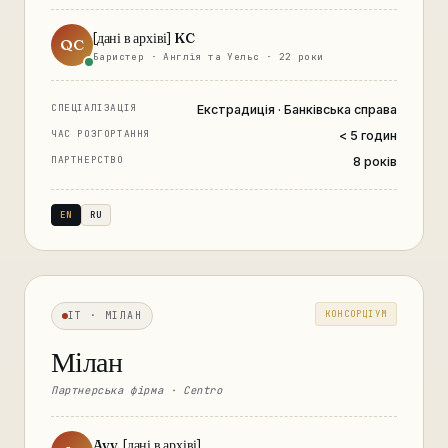
[дані в архіві] KC
QC
Баристер · Англія та Уельс · 22 роки
СПЕЦІАЛІЗАЦІЯ
Екстрадиція · Банківська справа
ЧАС РОЗГОРТАННЯ
< 5 годин
ПАРТНЕРСТВО
8 років
EN
RU
КОНСОРЦІУМ
IT · МІЛАН
Мілан
Партнерська фірма · Centro
Avv. [дані в архіві]