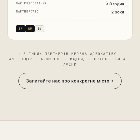
ЧАС РОЗГОРТАННЯ
< 8 годин
ПАРТНЕРСТВО
2 роки
TR
RU
EN
+ 5 ІНШИХ ПАРТНЕРІВ МЕРЕЖА АДВОКАТІВУ ·
АМСТЕРДАМ · БРЮССЕЛЬ · МАДРИД · ПРАГА · РИГА ·
АФІНИ
Запитайте нас про конкретне місто