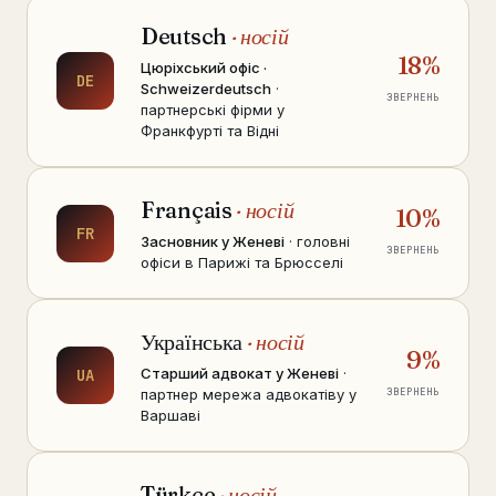
Deutsch
· носій
18%
Цюріхський офіс ·
DE
Schweizerdeutsch
·
ЗВЕРНЕНЬ
партнерські фірми у
Франкфурті та Відні
Français
· носій
10%
FR
Засновник у Женеві
· головні
ЗВЕРНЕНЬ
офіси в Парижі та Брюсселі
Українська
· носій
9%
Старший адвокат у Женеві
·
UA
партнер мережа адвокатіву у
ЗВЕРНЕНЬ
Варшаві
Türkçe
· носій