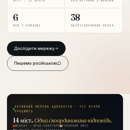
МІСТ · 11 КРАЇН
РОЗГОРТАННЯ З ЖЕНЕВИ
Консультація →
6
38
МОВ У КОМАНДІ
ОБСЛУГОВУВАНИХ КРАЇН
Дослідити мережу
Пишемо російською
АКТИВНИЙ МЕРЕЖА АДВОКАТІВ · УСІ ВУЗЛИ
ПРАЦЮЮТЬ
14 міст.
Одна скоординована відповідь.
ЖЕНЕВА — ШТАБ-КВАРТИРА
ГОЛОВНИЙ ОФІС