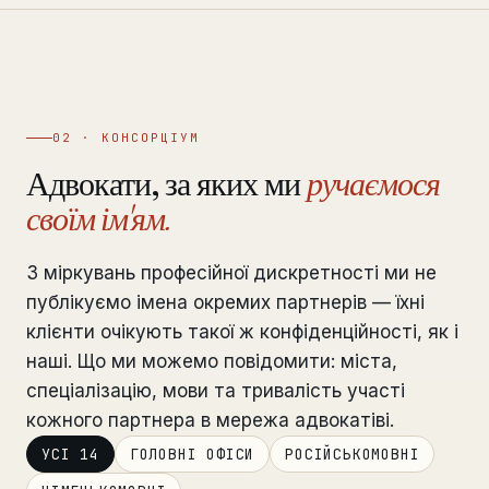
02 · КОНСОРЦІУМ
Адвокати, за яких ми
ручаємося
своїм ім'ям.
З міркувань професійної дискретності ми не
публікуємо імена окремих партнерів — їхні
клієнти очікують такої ж конфіденційності, як і
наші. Що ми можемо повідомити: міста,
спеціалізацію, мови та тривалість участі
кожного партнера в мережа адвокатіві.
УСІ 14
ГОЛОВНІ ОФІСИ
РОСІЙСЬКОМОВНІ