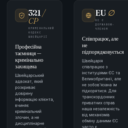
321
/
EU
∅
CP
НЕ Є
ДЕРЖАВОЮ-
КРИМІНАЛЬНИЙ
ЧЛЕНОМ
КОДЕКС
ШВЕЙЦАРІЇ
Співпрацює, але
не
Професійна
підпорядковується
таємниця —
кримінально
Швейцарія
захищена
співпрацює з
інституціями ЄС та
Швейцарський
Великобританії, але
адвокат, який
не зобов'язана їм
розкриває
підкорятися. Для
довірену
транскордонних
інформацію клієнта,
приватних справ
вчиняє
наша незалежність
кримінальний
від механізмів
злочин, а не
обміну даними ЄС
дисциплінарне
часто є