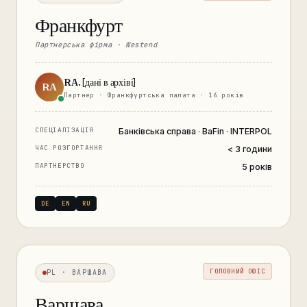
Франкфурт
Партнерська фірма · Westend
RA. [дані в архіві]
RA
Партнер · Франкфуртська палата · 16 років
СПЕЦІАЛІЗАЦІЯ
Банківська справа · BaFin · INTERPOL
ЧАС РОЗГОРТАННЯ
< 3 години
ПАРТНЕРСТВО
5 років
DE
EN
RU
ГОЛОВНИЙ ОФІС
PL · ВАРШАВА
Варшава