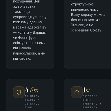
порушення. Цей
структурною
адвокатська
причиною, чому
таємниця
Вашу справу можна
супроводжує нас у
безпечно вести з
кожному дзвінку
Женеви, а не
мережа адвокатіву
зсередини Союзу.
— колега у Варшаві
чи Франкфурті
спілкується з нами
під нашою
парасолькою, а не
під своєю.
4
km
1
st
ДО ШТАБ-
СВІТОВИЙ
КВАРТИРИ
ЦЕНТР
INTERPOL —
ПРИВАТНОГО
ЛІОН
БАНКІНГУ