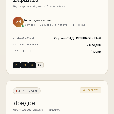
Партнерська фірма · Śródmieście
Adw. [дані в архіві]
Ad
Партнер · Варшавська палата · 14 років
СПЕЦІАЛІЗАЦІЯ
Справи СНД · INTERPOL · EAW
ЧАС РОЗГОРТАННЯ
< 6 годин
ПАРТНЕРСТВО
4 роки
PL
RU
UA
EN
КОНСОРЦІУМ
GB · ЛОНДОН
Лондон
Партнерські палати · Holborn