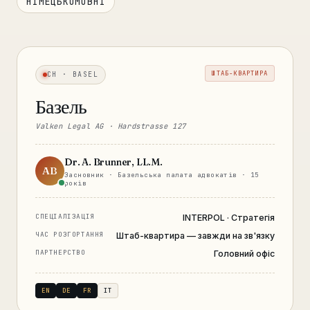
НІМЕЦЬКОМОВНІ
ШТАБ-КВАРТИРА
CH · BASEL
Базель
Valken Legal AG · Hardstrasse 127
Dr. A. Brunner, LL.M.
AB
Засновник · Базельська палата адвокатів · 15
років
СПЕЦІАЛІЗАЦІЯ
INTERPOL · Стратегія
ЧАС РОЗГОРТАННЯ
Штаб-квартира — завжди на зв'язку
ПАРТНЕРСТВО
Головний офіс
EN
DE
FR
IT