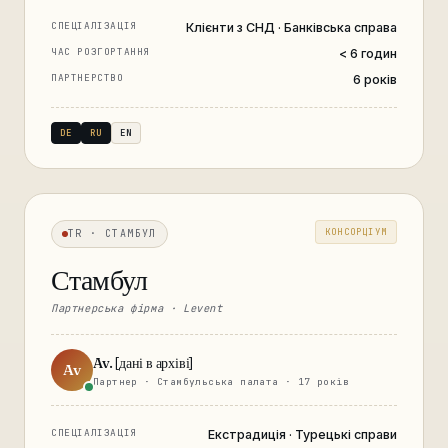
СПЕЦІАЛІЗАЦІЯ
Клієнти з СНД · Банківська справа
ЧАС РОЗГОРТАННЯ
< 6 годин
ПАРТНЕРСТВО
6 років
DE
RU
EN
КОНСОРЦІУМ
TR · СТАМБУЛ
Стамбул
Партнерська фірма · Levent
Av. [дані в архіві]
Av
Партнер · Стамбульська палата · 17 років
СПЕЦІАЛІЗАЦІЯ
Екстрадиція · Турецькі справи