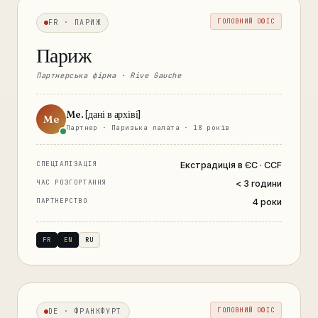
ГОЛОВНИЙ ОФІС
FR · ПАРИЖ
Париж
Партнерська фірма · Rive Gauche
Me. [дані в архіві]
Me
Партнер · Паризька палата · 18 років
СПЕЦІАЛІЗАЦІЯ
Екстрадиція в ЄС · CCF
ЧАС РОЗГОРТАННЯ
< 3 години
ПАРТНЕРСТВО
4 роки
FR
EN
RU
ГОЛОВНИЙ ОФІС
DE · ФРАНКФУРТ