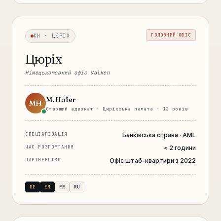
ГОЛОВНИЙ ОФІС
CH · ЦЮРІХ
Цюріх
Німецькомовний офіс Valken
M. Hofer
MH
Старший адвокат · Цюріхська палата · 12 років
СПЕЦІАЛІЗАЦІЯ
Банківська справа · AML
ЧАС РОЗГОРТАННЯ
< 2 години
ПАРТНЕРСТВО
Офіс штаб-квартири з 2022
DE
EN
FR
RU