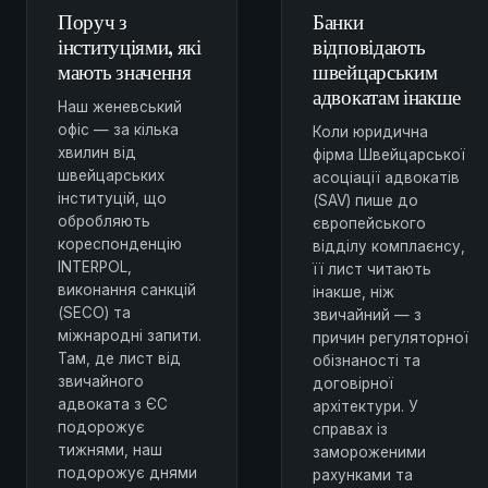
Поруч з
Банки
інституціями, які
відповідають
мають значення
швейцарським
адвокатам інакше
Наш женевський
офіс — за кілька
Коли юридична
хвилин від
фірма Швейцарської
швейцарських
асоціації адвокатів
інституцій, що
(SAV) пише до
обробляють
європейського
кореспонденцію
відділу комплаєнсу,
INTERPOL,
її лист читають
виконання санкцій
інакше, ніж
(SECO) та
звичайний — з
міжнародні запити.
причин регуляторної
Там, де лист від
обізнаності та
звичайного
договірної
адвоката з ЄС
архітектури. У
подорожує
справах із
тижнями, наш
замороженими
подорожує днями
рахунками та