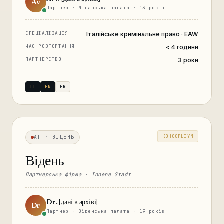
Av
Партнер · Міланська палата · 13 років
СПЕЦІАЛІЗАЦІЯ
Італійське кримінальне право · EAW
ЧАС РОЗГОРТАННЯ
< 4 години
ПАРТНЕРСТВО
3 роки
IT
EN
FR
КОНСОРЦІУМ
AT · ВІДЕНЬ
Відень
Партнерська фірма · Innere Stadt
Dr. [дані в архіві]
Dr
Партнер · Віденська палата · 19 років