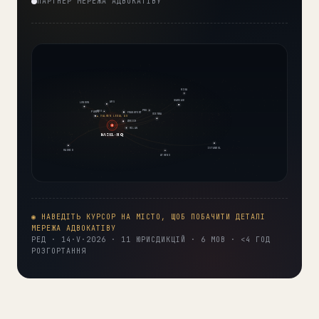
ПАРТНЕР МЕРЕЖА АДВОКАТІВУ
RIGA
WARSAW
AMS
LONDON
PRG
BRU
PARIS
FRANKFURT
VIENNA
◆ VALKEN LEGAL AG
ZURICH
MILAN
BASEL · HQ
ISTANBUL
MADRID
ATHENS
◉ НАВЕДІТЬ КУРСОР НА МІСТО, ЩОБ ПОБАЧИТИ ДЕТАЛІ
МЕРЕЖА АДВОКАТІВУ
РЕД · 14·V·2026 · 11 ЮРИСДИКЦІЙ · 6 МОВ · <4 ГОД
РОЗГОРТАННЯ