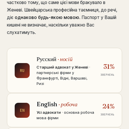
частково тому, що саме цієї мови бракувало в
Женеві. Швейцарська професійна таємниця, до речі,
діє
однаково будь-якою мовою
. Паспорт у Вашій
кишені не визначає, наскільки уважно Вас
слухатимуть.
Русский
· носій
31%
Старший адвокат у Женеві
·
RU
партнерські фірми у
ЗВЕРНЕНЬ
Франкфурті, Відні, Варшаві,
Ризі
English
· робоча
24%
EN
Усі адвокати
· основна робоча
ЗВЕРНЕНЬ
мова фірми