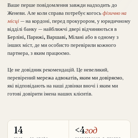
Ваше перше повідомлення завжди надходить до
Женеви. Але коли справа потребує когось
фізично на
Перевірка лише щодо INTERPOL
від €990
місці
— на кордоні, перед прокурором, у юридичному
Аналіз блокування рахунку
від €2,400
відділі банку — найближчі двері відчиняються в
Берліні, Парижі, Варшаві, Мілані
або в одному з
Санкції та перевірка баз даних
від €1,900
інших міст, де ми особисто перевірили кожного
партнера, з яким працюємо.
Екстрадиція та правові запити
від €4,800
Це не довідник рекомендацій. Це невеликий,
Термінова допомога 24/7
від €3,500
перевірений
мережа адвокатів, яким ми довіряємо
,
які відповідають на наші дзвінки вночі і яким ми
◆ ПРО НАШУ ПРАКТИКУ
готові довірити імена наших клієнтів.
Як ми працюємо
Наша мережа
14 міст
Чому швейцарський адвокат
14
<4
год
CP 321