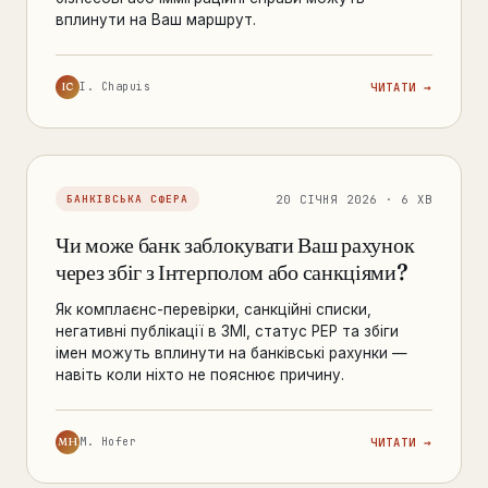
вплинути на Ваш маршрут.
IC
I. Chapuis
ЧИТАТИ →
20 СІЧНЯ 2026 · 6 ХВ
БАНКІВСЬКА СФЕРА
Чи може банк заблокувати Ваш рахунок
через збіг з Інтерполом або санкціями?
Як комплаєнс-перевірки, санкційні списки,
негативні публікації в ЗМІ, статус PEP та збіги
імен можуть вплинути на банківські рахунки —
навіть коли ніхто не пояснює причину.
MH
M. Hofer
ЧИТАТИ →