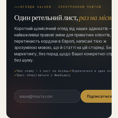
ОГЛЯДИ VALKEN · ЕЛЕКТРОННОЮ ПОШТОЮ
Один ретельний лист,
раз на місяць
Короткий щомісячний огляд від наших адвокатів —
найважливіші правові зміни для приватних клієнтів, які
перетинають кордони в Європі, написані тією ж
зрозумілою мовою, що й статті на цій сторінці. Без
маркетингу, без порад щодо Вашої конкретної справ
без шуму.
Без спаму — 1 лист на місяць
Відписатися в один клік
Дані зберігаються у Швейцарії
Підписатися