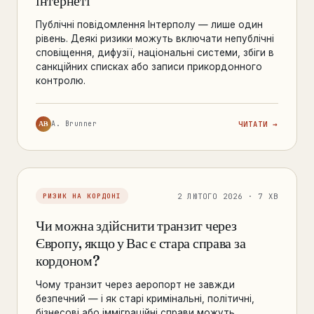
інтернеті
Публічні повідомлення Інтерполу — лише один
рівень. Деякі ризики можуть включати непублічні
сповіщення, дифузії, національні системи, збіги в
санкційних списках або записи прикордонного
контролю.
AB
A. Brunner
ЧИТАТИ →
2 ЛЮТОГО 2026 · 7 ХВ
РИЗИК НА КОРДОНІ
Чи можна здійснити транзит через
Європу, якщо у Вас є стара справа за
кордоном?
Чому транзит через аеропорт не завжди
безпечний — і як старі кримінальні, політичні,
бізнесові або імміграційні справи можуть