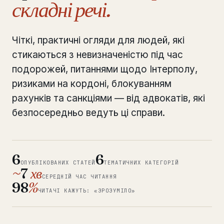
складні речі.
Перевірка лише щодо INTERPOL
від €990
Чіткі, практичні огляди для людей, які
Аналіз блокування рахунку
від €2,400
стикаються з невизначеністю під час
Санкції та перевірка баз даних
подорожей, питаннями щодо Інтерполу,
від €1,900
ризиками на кордоні, блокуванням
Екстрадиція та правові запити
від €4,800
рахунків та санкціями — від адвокатів, які
безпосередньо ведуть ці справи.
Термінова допомога 24/7
від €3,500
◆ ПРО НАШУ ПРАКТИКУ
6
6
Як ми працюємо
ОПУБЛІКОВАНИХ СТАТЕЙ
ТЕМАТИЧНИХ КАТЕГОРІЙ
~
7
хв
СЕРЕДНІЙ ЧАС ЧИТАННЯ
98
Наша мережа
%
14 міст
ЧИТАЧІ КАЖУТЬ: «ЗРОЗУМІЛО»
Чому швейцарський адвокат
CP 321