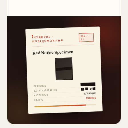
RED ·
INTERPOL ·
A2
ПОВІДОМЛЕННЯ
Red Notice Specimen
████████
ПРІЗВИЩЕ
██·██·19██
ДАТА НАРОДЖЕННЯ
ECONOMIC
КАТЕГОРІЯ
АКТИВНЕ
СТАТУС