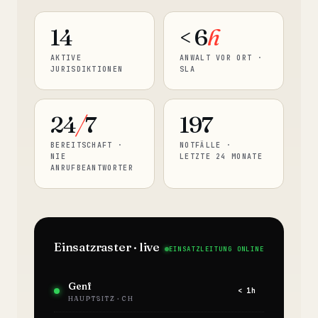
14
< 6
h
AKTIVE
ANWALT VOR ORT ·
JURISDIKTIONEN
SLA
24
/
7
197
BEREITSCHAFT ·
NOTFÄLLE ·
NIE
LETZTE 24 MONATE
ANRUFBEANTWORTER
Einsatzraster · live
EINSATZLEITUNG ONLINE
Genf
< 1h
HAUPTSITZ · CH