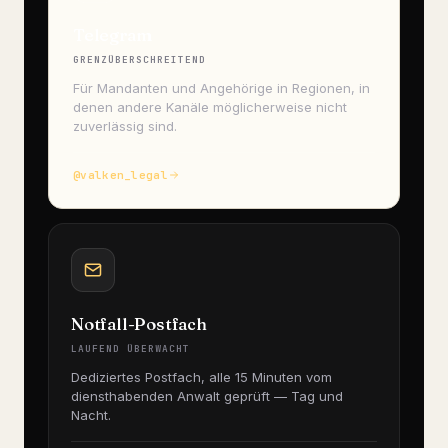
Telegram
GRENZÜBERSCHREITEND
Für Mandanten und Angehörige in Regionen, in
denen andere Kanäle möglicherweise nicht
zuverlässig sind.
@valken_legal
Notfall-Postfach
LAUFEND ÜBERWACHT
Dediziertes Postfach, alle 15 Minuten vom
diensthabenden Anwalt geprüft — Tag und
Nacht.