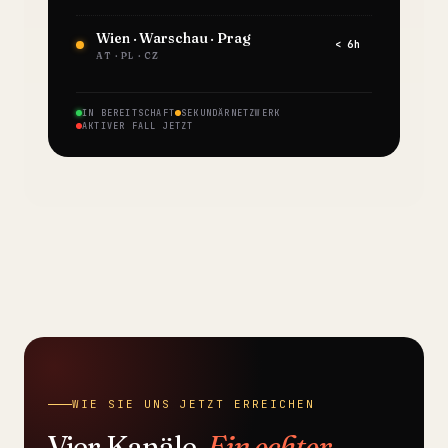
Wien · Warschau · Prag
< 6h
AT · PL · CZ
IN BEREITSCHAFT
SEKUNDÄRNETZWERK
AKTIVER FALL JETZT
WIE SIE UNS JETZT ERREICHEN
Vier Kanäle.
Ein echter