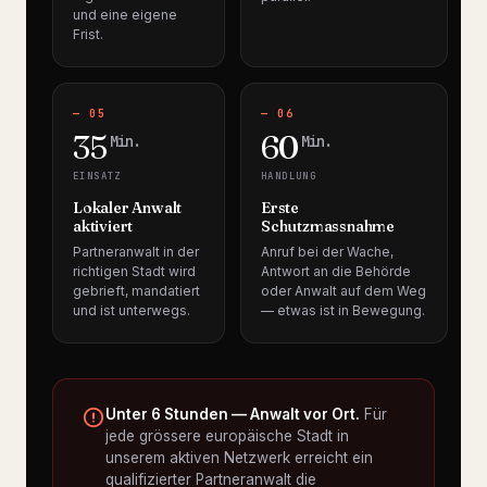
und eine eigene
Frist.
— 05
— 06
35
60
Min.
Min.
EINSATZ
HANDLUNG
Lokaler Anwalt
Erste
aktiviert
Schutzmassnahme
Partneranwalt in der
Anruf bei der Wache,
richtigen Stadt wird
Antwort an die Behörde
gebrieft, mandatiert
oder Anwalt auf dem Weg
und ist unterwegs.
— etwas ist in Bewegung.
Unter 6 Stunden — Anwalt vor Ort.
Für
jede grössere europäische Stadt in
unserem aktiven Netzwerk erreicht ein
qualifizierter Partneranwalt die