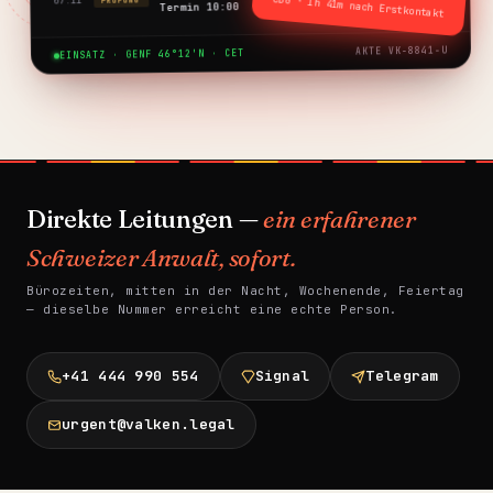
CDG · 1h 41m nach Erstkontakt
Termin 10:00
AKTE VK-8841-U
EINSATZ · GENF 46°12'N · CET
Direkte Leitungen —
ein erfahrener
Schweizer Anwalt, sofort.
Bürozeiten, mitten in der Nacht, Wochenende, Feiertag
— dieselbe Nummer erreicht eine echte Person.
+41 444 990 554
Signal
Telegram
urgent@valken.legal