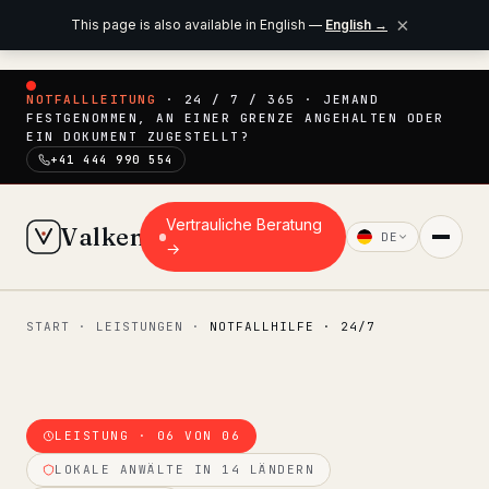
×
This page is also available in English —
English
→
NOTFALLLEITUNG
· 24 / 7 / 365 · JEMAND
FESTGENOMMEN, AN EINER GRENZE ANGEHALTEN ODER
EIN DOKUMENT ZUGESTELLT?
+41 444 990 554
Vertrauliche Beratung
Valken
DE
→
START
·
LEISTUNGEN
·
NOTFALLHILFE · 24/7
◆ HAUPTMENÜ
Start
Für wen
LEISTUNG · 06 VON 06
Unser Team
LOKALE ANWÄLTE IN 14 LÄNDERN
11 Anwälte