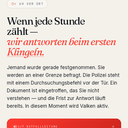
< 6H VOR ORT
Einblicke
6 Briefings
Wenn jede Stunde
◆ FESTPREIS-LEISTUNGEN
zählt —
Reise-Vorabprüfung
ab €1,690
wir antworten beim ersten
Klingeln.
Interpol-Prüfung
ab €990
Kontosperrung prüfen
ab €2,400
Jemand wurde gerade festgenommen. Sie
Sanktions- & Datenbankprüfung
werden an einer Grenze befragt. Die Polizei steht
ab €1,900
mit einem Durchsuchungsbefehl vor der Tür. Ein
Auslieferung & Rechtshilfe
ab €4,800
Dokument ist eingetroffen, das Sie nicht
verstehen — und die Frist zur Antwort läuft
Notfallhilfe 24/7
ab €3,500
bereits. In diesem Moment wird Valken aktiv.
◆ KRYPTO-WIEDERHERSTELLUNG
24/7 NOTFALLLEITUNG