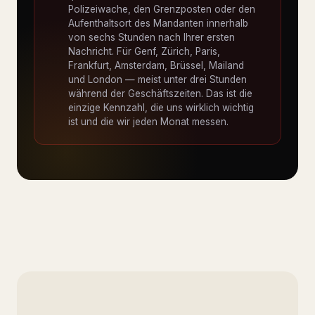
Polizeiwache, den Grenzposten oder den
Aufenthaltsort des Mandanten innerhalb
von sechs Stunden nach Ihrer ersten
Nachricht. Für Genf, Zürich, Paris,
Frankfurt, Amsterdam, Brüssel, Mailand
und London — meist unter drei Stunden
während der Geschäftszeiten. Das ist die
einzige Kennzahl, die uns wirklich wichtig
ist und die wir jeden Monat messen.