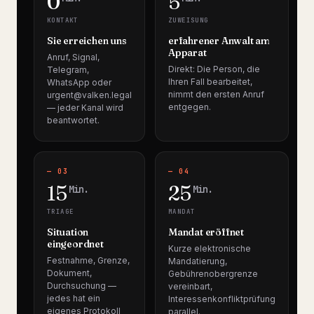
0
5
KONTAKT
ZUWEISUNG
Sie erreichen uns
erfahrener Anwalt am
Apparat
Anruf, Signal,
Direkt: Die Person, die
Telegram,
Ihren Fall bearbeitet,
WhatsApp oder
nimmt den ersten Anruf
urgent@valken.legal
entgegen.
— jeder Kanal wird
beantwortet.
— 03
— 04
15
25
Min.
Min.
TRIAGE
MANDAT
Situation
Mandat eröffnet
eingeordnet
Kurze elektronische
Festnahme, Grenze,
Mandatierung,
Dokument,
Gebührenobergrenze
Durchsuchung —
vereinbart,
jedes hat ein
Interessenkonfliktprüfung
eigenes Protokoll
parallel.