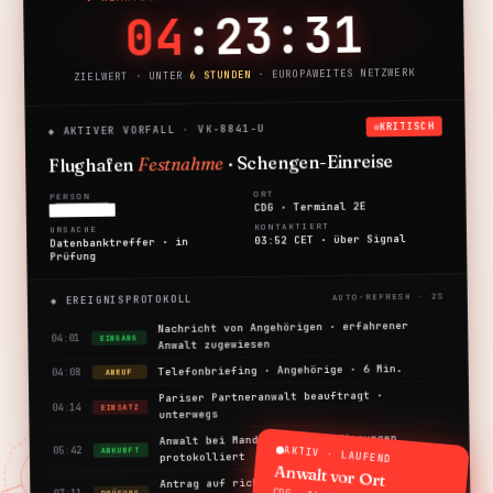
:23:30
04
Unser Netzwerk
14 Städte
Warum Schweizer Anwälte
CP 321
· EUROPAWEITES NETZWERK
6 STUNDEN
ZIELWERT · UNTER
KRITISCH
◆ AKTIVER VORFALL · VK-8841-U
Vertrauliche Beratung →
· Schengen-Einreise
Festnahme
Flughafen
ORT
PERSON
CDG · Terminal 2E
████████
KONTAKTIERT
URSACHE
03:52 CET · über Signal
Datenbanktreffer · in
Prüfung
◆ EREIGNISPROTOKOLL
Nachricht von Angehörigen · erfahrener
04:01
EINGANG
Anwalt zugewiesen
Telefonbriefing · Angehörige · 6 Min.
04:08
ANRUF
Pariser Partneranwalt beauftragt ·
04:14
EINSATZ
unterwegs
Anwalt bei Mandant · Haftbedingungen
AKTIV · LAUFEND
05:42
ANKUNFT
protokolliert
Anwalt vor Ort
Antrag auf richterliche Überprüfung ·
07:11
PRÜFUNG