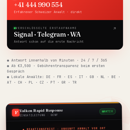
+41 444 990 554
Crypto Account Unlock
from €399
Erfahrener Schweizer Anwalt · direkt
Crypto Fraud Recovery
VERSCHLÜSSELTE ERSTAUFNAHME
Binance
Signal · Telegram · WA
Antwort schon auf die erste Nachricht
Bybit
Coinbase
◉ Antwort innerhalb von Minuten · 24 / 7 / 365
◉ Ab €3,500 · Gebührentransparenz beim ersten
Kraken
Gespräch
◉ Lokale Anwälte: DE · FR · ES · IT · GB · NL · BE ·
AT · CH · PL · CZ · PT · GR · TR
OKX
All platforms →
Valken Rapid Response
◆ ÜBER UNSERE KANZLEI
AKTIV
V
EINSATZLEITUNG · GENF
Wie wir arbeiten
◆ REAKTIONSFRIST · ANKUNFT ANWALT VOR ORT