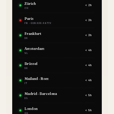
Zürich
< 2h
CH
Paris
< 3h
FR · GERADE AKTIV
Frankfurt
< 3h
DE
Amsterdam
< 4h
NL
Brüssel
< 4h
BE
Mailand · Rom
< 4h
IT
Madrid · Barcelona
< 5h
ES
London
< 5h
GB