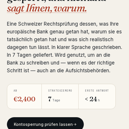
sagt Ihnen, warum.
Reise-Vorabprüfung
ab €1,690
Interpol-Prüfung
ab €990
Eine Schweizer Rechtsprüfung dessen, was Ihre
europäische Bank genau getan hat, warum sie es
Kontosperrung prüfen
ab €2,400
tatsächlich getan hat und was sich realistisch
Sanktions- & Datenbankprüfung
ab €1,900
dagegen tun lässt. In klarer Sprache geschrieben.
In 7 Tagen geliefert. Wird genutzt, um an die
Auslieferung & Rechtshilfe
ab €4,800
Bank zu schreiben und — wenn es der richtige
Schritt ist — auch an die Aufsichtsbehörden.
Notfallhilfe 24/7
ab €3,500
AB
STRATEGIEMEMO
ERSTE ANTWORT
◆ KRYPTO-WIEDERHERSTELLUNG
€2,400
7
< 24
Tage
h
Crypto Account Unlock
from €399
Crypto Fraud Recovery
Kontosperrung prüfen lassen
Binance