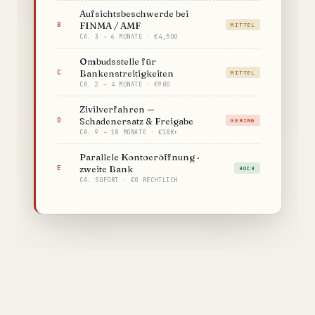
Aufsichtsbeschwerde bei
FINMA / AMF
B
MITTEL
CA. 3 – 6 MONATE · €4,500
Ombudsstelle für
Bankenstreitigkeiten
C
MITTEL
CA. 2 – 4 MONATE · €900
Zivilverfahren —
Schadenersatz & Freigabe
D
GERING
CA. 9 – 18 MONATE · €18K+
Parallele Kontoeröffnung ·
zweite Bank
E
HOCH
CA. SOFORT · €0 RECHTLICH