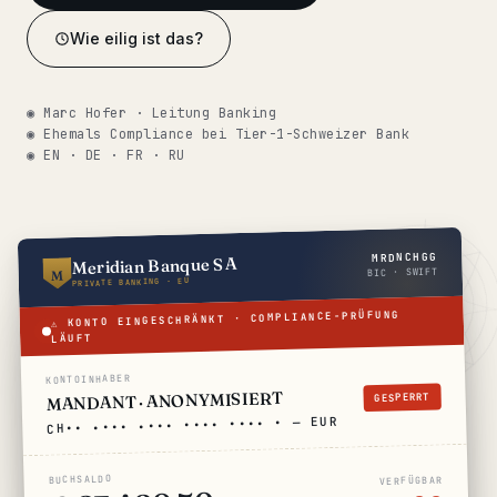
Wie eilig ist das?
Bybit
Coinbase
◉ Marc Hofer · Leitung Banking
◉ Ehemals Compliance bei Tier-1-Schweizer Bank
Kraken
◉ EN · DE · FR · RU
OKX
All platforms →
MRDNCHGG
Meridian Banque SA
BIC · SWIFT
M
PRIVATE BANKING · EU
◆ ÜBER UNSERE KANZLEI
⚠ KONTO EINGESCHRÄNKT · COMPLIANCE-PRÜFUNG
LÄUFT
Wie wir arbeiten
KONTOINHABER
Unser Netzwerk
MANDANT · ANONYMISIERT
GESPERRT
14 Städte
CH•• •••• •••• •••• •••• • — EUR
Warum Schweizer Anwälte
CP 321
BUCHSALDO
VERFÜGBAR