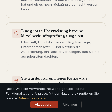
hat und ob es noch rückgängig gemacht werden
kann.
Eine grosse Überweisung hat eine
Mittelherkunftsprüfung ausgelöst
Erbschaft, Immobilienverkauf, Kryptoerträge,
Unternehmensexit — und plötzlich die
Aufforderung, ein Dossier vorzulegen, das Sie nie
aufzubereiten dachten.
Sie wurden für ein neues Konto «aus
internen Gründen» abgewiesen
Diese Website verwendet notwendige Cookies für
Eine andere Bank hat das Onboarding ohne
Funktionalität und Analyse. Mit der Nutzung akzeptieren Sie
Begründung abgelehnt. Das bedeutet meist eine
unsere
Datenschutzerklärung
.
Markierung in einer Compliance-Datenbank —
und das ist oft behebbar.
Akzeptieren
Ablehnen